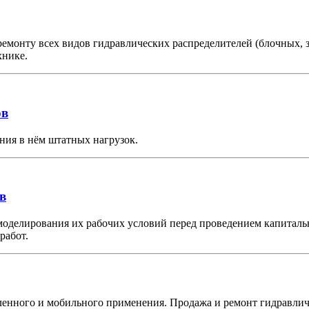
ремонту всех видов гидравлических распределителей (блочных,
хнике.
ов
ния в нём штатных нагрузок.
в
моделирования их рабочих условий перед проведением капиталь
работ.
ного и мобильного применения. Продажа и ремонт гидравличе