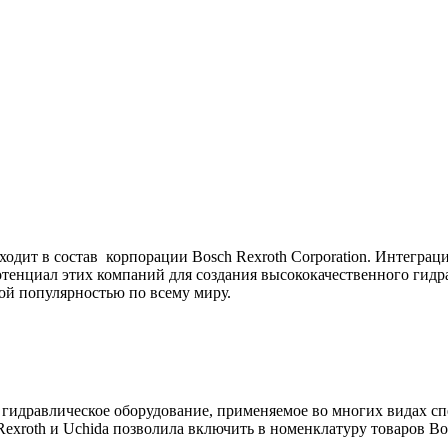
 входит в состав корпорации Bosch Rexroth Corporation. Интегра
енциал этих компаний для создания высококачественного гидра
ой популярностью по всему миру.
 гидравлическое оборудование, применяемое во многих видах с
xroth и Uchida позволила включить в номенклатуру товаров Bosc