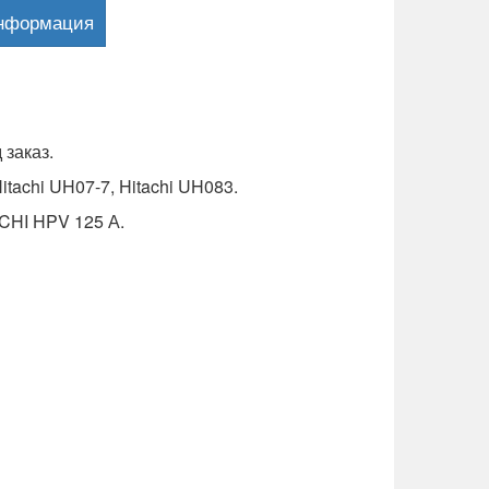
информация
заказ.
achi UH07-7, Hitachi UH083.
CHI HPV 125 А.