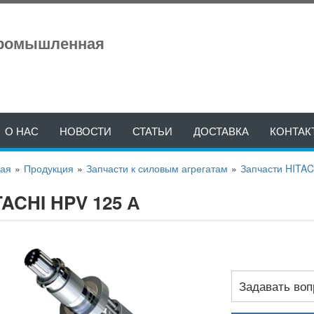
промышленная
О НАС
НОВОСТИ
СТАТЬИ
ДОСТАВКА
КОНТАК
ная
»
Продукция
»
Запчасти к силовым агрегатам
»
Запчасти HITAC
TACHI HPV 125 А
Задавать воп